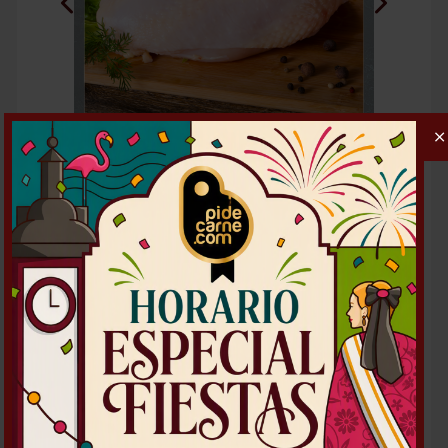
MEDIA PECHUGA DE POLLO CON HUESO
Cantidad mínima en pedido: 1
pza/s-ud/s
Peso pieza/unidad: 0.45
kg
4,80
€ / KG
DETALLES DEL PRODUCTO
Elige la cantidad
1
pza/s-ud/s