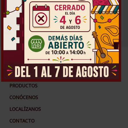
2.16
€
CALCULADO
IVA INCLUIDO
Añadir
PRODUCTOS
CONÓCENOS
LOCALÍZANOS
CONTACTO