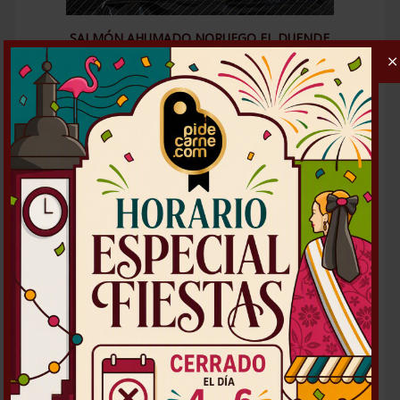
SALMÓN AHUMADO NORUEGO EL DUENDE
Cantidad mínima en pedido: 1
pza/s-ud/s
Peso pieza/unidad: 0.10
kg
4,05
€ / pieza-ud
DETALLES DEL PRODUCTO
Elige la cantidad
1
pza/s-ud/s
4.05
€
CALCULADO
IVA INCLUIDO
Añadir