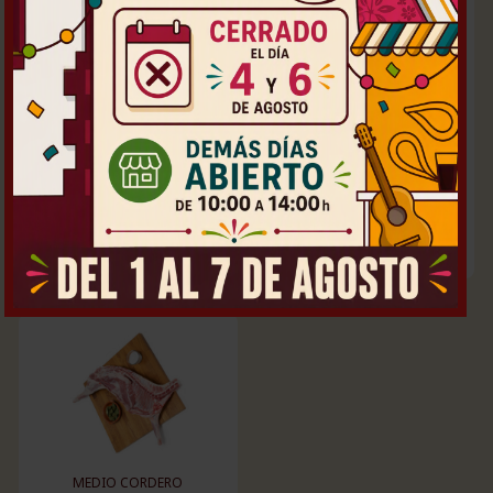
CUELLO DE CORDERO
MANCHEGO
CORDERO ENTERO
Por piezas-uds:
8,50
Por piezas-uds:
22,00
€
/ kg
€ / kg
MEDIO CORDERO