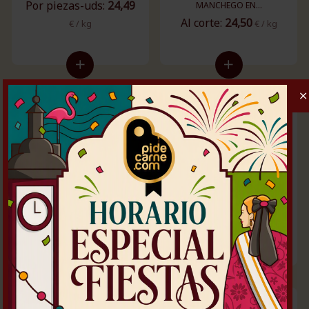
Por piezas-uds:
24,49
MANCHEGO EN...
Al corte:
24,50
€ / kg
€ / kg
FALDA DE CORDERO
MANCHEGO
CHULETAS DE CORDERO
Por piezas-uds:
8,50
MANCHEGO
€
Al corte:
34,00
€ / kg
/ kg