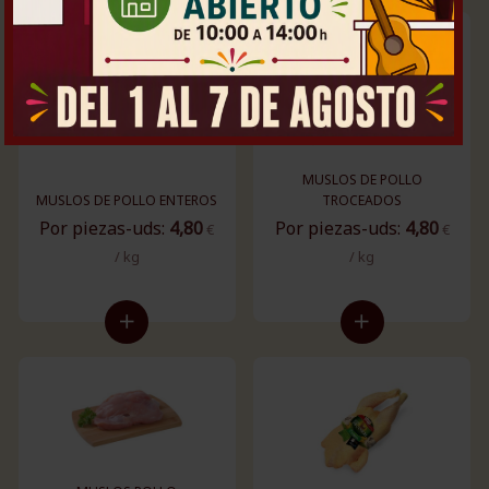
MUSLOS DE POLLO
MUSLOS DE POLLO ENTEROS
TROCEADOS
Por piezas-uds:
4,80
Por piezas-uds:
4,80
€
€
/ kg
/ kg