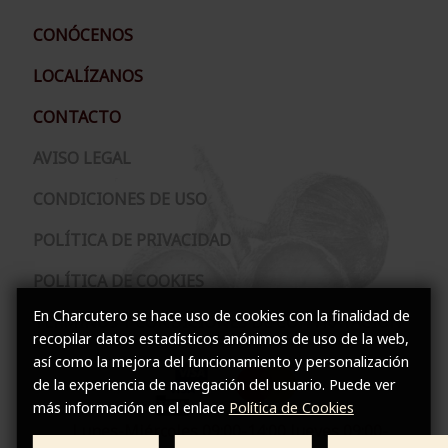
CONÓCENOS
LOCALÍZANOS
CONTACTO
AVISO LEGAL
CONDICIONES DE USO
POLÍTICA DE PRIVACIDAD
POLÍTICA DE COOKIES
En Charcutero se hace uso de cookies con la finalidad de
TÉRMINOS Y CONDICIONES DE CONTRATACIÓN
recopilar datos estadísticos anónimos de uso de la web,
así como la mejora del funcionamiento y personalización
de la experiencia de navegación del usuario. Puede ver
más información en el enlace
Política de Cookies
Lunes-Miércoles 09:00-14:00 Jueves 09:00-