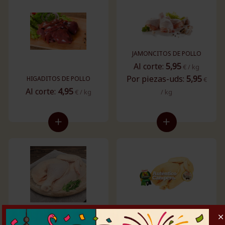
JAMONCITOS DE POLLO
Al corte:
5,95
€ / kg
Por piezas-uds:
5,95
HIGADITOS DE POLLO
€
Al corte:
4,95
€ / kg
/ kg
MEDIO POLLO CORRAL
MEDIO POLLO
LIMPIO