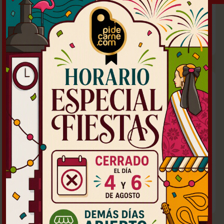
Por piezas-uds:
4,80
Por piezas-uds:
7,50
€
€
/ kg
/ kg
MEDIO POLLO DE CORRAL
TROCEADO
MEDIO POLLO TROCEADO
Por piezas-uds:
7,50
Por piezas-uds:
4,80
€
€
/ kg
/ kg