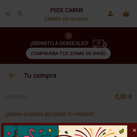
PIDE CARNE
CARNES DE CALIDAD
¿REPARTO A DOMICILIO?
COMPRUEBA TUS ZONAS DE ENVÍO
Tu compra
0,00 €
SUBTOTAL
¿CÓMO QUIERES RECOGER TU PEDIDO?