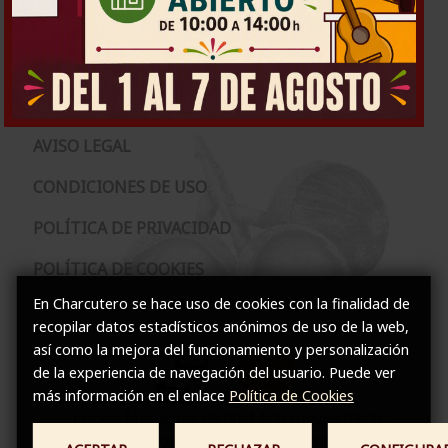
CONÓCENOS
LOCALÍZANOS
CONTACTO
AVISO LEGAL
CONDICIONES DE USO
POLÍTICA DE PRIVACIDAD
POLÍTICA DE COOKIES
En Charcutero se hace uso de cookies con la finalidad de
TÉRMINOS Y CONDICIONES DE CONTRATACIÓN
recopilar datos estadísticos anónimos de uso de la web,
así como la mejora del funcionamiento y personalización
de la experiencia de navegación del usuario. Puede ver
más información en el enlace
Política de Cookies
Lunes-Miércoles 09:00-14:00 Jueves 09:00-
14:00 18:30-21:00 Viernes 09:00-14:00 16:00-